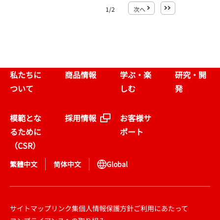
1
/
2
次へ
最後
私たちに
商品情報
学ぶ・楽
研究・開
ついて
しむ
発
模範とな
採用情報
お客様サ
るために
ポート
（CSR）
繁體中文
简体中文
Global
サイトマップ
リンク集
個人情報保護方針
ご利用にあたって