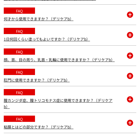
開
く
FAQ
何才から使用できますか？（デリケアb）
開
く
FAQ
1日何回くらい塗ってもよいですか？（デリケアb）
開
く
FAQ
顔、首、目の周り、乳首・乳輪に使用できますか？（デリケアb）
開
く
FAQ
肛門に使用できますか？（デリケアb）
開
く
FAQ
膣カンジダ症、膣トリコモナス症に使用できますか？（デリケア
開
b）
く
FAQ
粘膜とはどの部分ですか？（デリケアb）
開
く