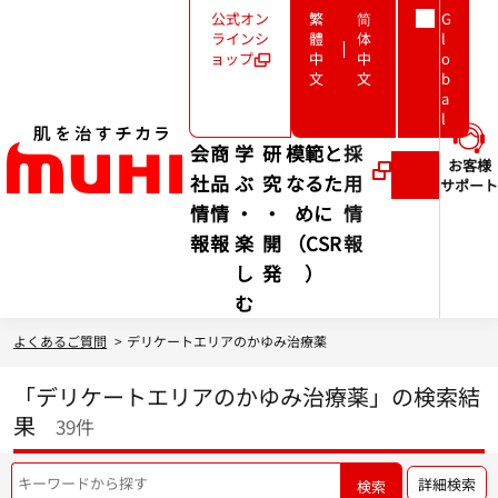
公式オン
繁
简
G
ラインシ
體
体
l
ョップ
中
中
o
文
文
b
a
l
新
規
会
商
学
研
模範と
採
ウ
お客様
ィ
社
品
ぶ
究
なるた
用
サポート
検
ン
情
情
・
・
めに
情
索
ド
ウ
報
報
楽
開
（CSR
報
で
し
発
）
新
開
く
む
規
ウ
よくあるご質問
>
デリケートエリアのかゆみ治療薬
ィ
「デリケートエリアのかゆみ治療薬」の検索結
ン
果
39件
ド
ウ
詳細検索
検索
で