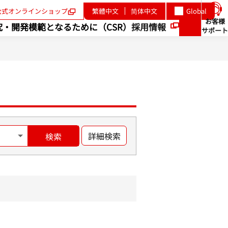
公式オンラインショップ
繁體中文
简体中文
Global
新
規
お客様
究・開発
模範となるために（CSR）
採用情報
ウ
サポート
検
ィ
新
索
ン
規
ド
ウ
ウ
で
ィ
開
く
ン
ド
ウ
詳細検索
検索
で
開
く