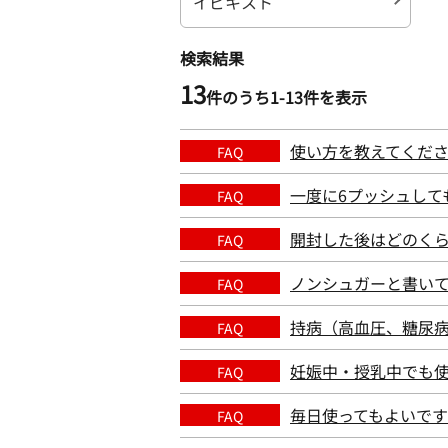
イビキスト
検索結果
13
件のうち1-
13
件を表示
使い方を教えてくだ
FAQ
一度に6プッシュして
FAQ
開封した後はどのく
FAQ
ノンシュガーと書い
FAQ
持病（高血圧、糖尿
FAQ
妊娠中・授乳中でも
FAQ
毎日使ってもよいで
FAQ