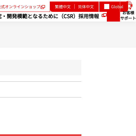
公式オンラインショップ
繁體中文
简体中文
Global
新
規
お客様
究・開発
模範となるために（CSR）
採用情報
ウ
サポート
検
ィ
新
索
ン
規
ド
ウ
ウ
で
ィ
開
く
ン
ド
ウ
で
開
く